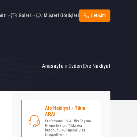
miz
Galeri
Müşteri Görüşleri
İletişim
Anasayfa
»
Evden Eve Nakliyat
Alo Nakliyat - Tıkla
ARA!
Profesyonel Ev & Ofis Taşıma
Hizmetleri için Tıkla Ara
butonunu kullanarak Bize
Ulaşabilirsiniz.