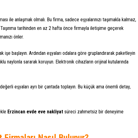
ması ile anlaşmak olmalı. Bu firma, sadece eşyalarınızı taşımakla kalmaz,
 Taşınma tarihinden en az 2 hafta önce firmayla iletişime geçerek
anızı önler.
ak işe başlayın. Ardından eşyaları odalara göre gruplandırarak paketleyin
klu naylonla sararak koruyun. Elektronik cihazların orijinal kutularında
değerli eşyaları ayrı bir çantada toplayın. Bu küçük ama önemli detay,
ekle
Erzincan evde eve nakliyat
süreci zahmetsiz bir deneyime
t Firmaları Nasıl Bulunur?