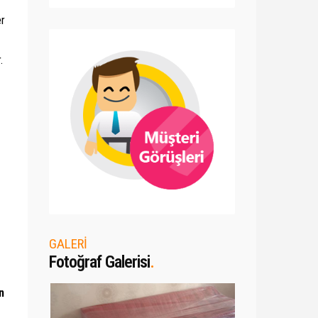
er
.
GALERİ
Fotoğraf Galerisi
.
n