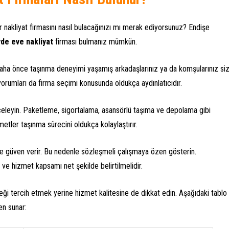
r nakliyat firmasını nasıl bulacağınızı mı merak ediyorsunuz? Endişe
de eve nakliyat
firması bulmanız mümkün.
n. Daha önce taşınma deneyimi yaşamış arkadaşlarınız ya da komşularınız si
cı yorumları da firma seçimi konusunda oldukça aydınlatıcıdır.
nceleyin. Paketleme, sigortalama, asansörlü taşıma ve depolama gibi
metler taşınma sürecini oldukça kolaylaştırır.
sine güven verir. Bu nedenle sözleşmeli çalışmaya özen gösterin.
 ve hizmet kapsamı net şekilde belirtilmelidir.
ği tercih etmek yerine hizmet kalitesine de dikkat edin. Aşağıdaki tablo
en sunar: