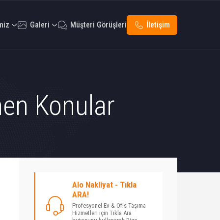
miz
Galeri
Müşteri Görüşleri
İletişim
enen Konular
Alo Nakliyat - Tıkla
ARA!
Profesyonel Ev & Ofis Taşıma
Hizmetleri için Tıkla Ara