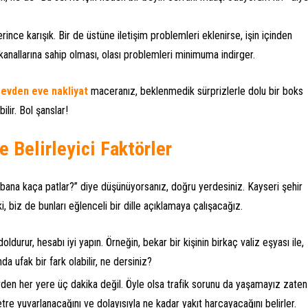
ince karışık. Bir de üstüne iletişim problemleri eklenirse, işin içinden
şim kanallarına sahip olması, olası problemleri minimuma indirger.
 evden eve nakliyat
maceranız, beklenmedik sürprizlerle dolu bir boks
lir. Bol şanslar!
e Belirleyici Faktörler
ana kaça patlar?” diye düşünüyorsanız, doğru yerdesiniz. Kayseri şehir
 ki, biz de bunları eğlenceli bir dille açıklamaya çalışacağız.
rur, hesabı iyi yapın. Örneğin, bekar bir kişinin birkaç valiz eşyası ile,
nda ufak bir fark olabilir, ne dersiniz?
erden her yere üç dakika değil. Öyle olsa trafik sorunu da yaşamayız zaten
e yuvarlanacağını ve dolayısıyla ne kadar yakıt harcayacağını belirler.