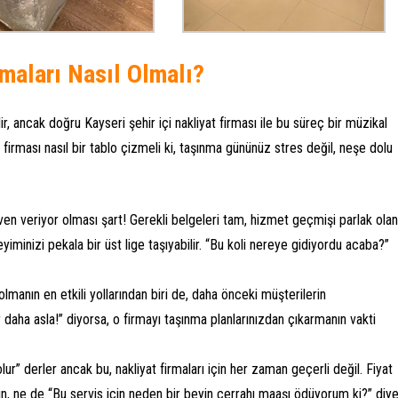
rmaları Nasıl Olmalı?
, ancak doğru Kayseri şehir içi nakliyat firması ile bu süreç bir müzikal
firması nasıl bir tablo çizmeli ki, taşınma gününüz stres değil, neşe dolu
güven veriyor olması şart! Gerekli belgeleri tam, hizmet geçmişi parlak olan
eyiminizi pekala bir üst lige taşıyabilir. “Bu koli nereye gidiyordu acaba?”
i olmanın en etkili yollarından biri de, daha önceki müşterilerin
daha asla!” diyorsa, o firmayı taşınma planlarınızdan çıkarmanın vakti
lur” derler ancak bu, nakliyat firmaları için her zaman geçerli değil. Fiyat
ın, ne de “Bu servis için neden bir beyin cerrahı maaşı ödüyorum ki?” diy