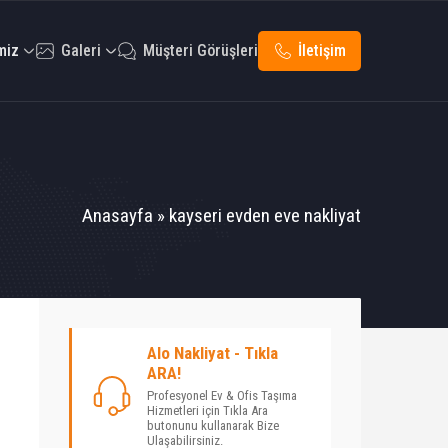
miz
Galeri
Müşteri Görüşleri
İletişim
Anasayfa
»
kayseri evden eve nakliyat
Alo Nakliyat - Tıkla
ARA!
Profesyonel Ev & Ofis Taşıma
Hizmetleri için Tıkla Ara
butonunu kullanarak Bize
Ulaşabilirsiniz.