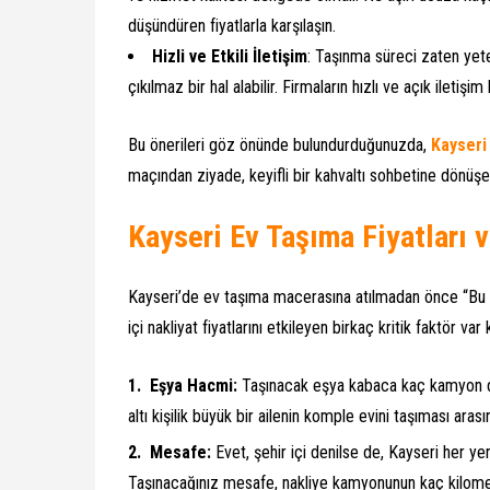
düşündüren fiyatlarla karşılaşın.
Hizli ve Etkili İletişim
: Taşınma süreci zaten yeter
çıkılmaz bir hal alabilir. Firmaların hızlı ve açık ileti
Bu önerileri göz önünde bulundurduğunuzda,
Kayseri
maçından ziyade, keyifli bir kahvaltı sohbetine dönüşebi
Kayseri Ev Taşıma Fiyatları v
Kayseri’de ev taşıma macerasına atılmadan önce “Bu b
içi nakliyat fiyatlarını etkileyen birkaç kritik faktör var
Eşya Hacmi:
Taşınacak eşya kabaca kaç kamyon doldu
altı kişilik büyük bir ailenin komple evini taşıması arası
Mesafe:
Evet, şehir içi denilse de, Kayseri her y
Taşınacağınız mesafe, nakliye kamyonunun kaç kilometr