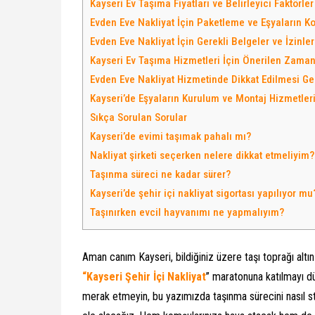
Kayseri Ev Taşıma Fiyatları ve Belirleyici Faktörler
Evden Eve Nakliyat İçin Paketleme ve Eşyaların K
Evden Eve Nakliyat İçin Gerekli Belgeler ve İzinler
Kayseri Ev Taşıma Hizmetleri İçin Önerilen Zama
Evden Eve Nakliyat Hizmetinde Dikkat Edilmesi Ge
Kayseri’de Eşyaların Kurulum ve Montaj Hizmetler
Sıkça Sorulan Sorular
Kayseri’de evimi taşımak pahalı mı?
Nakliyat şirketi seçerken nelere dikkat etmeliyim?
Taşınma süreci ne kadar sürer?
Kayseri’de şehir içi nakliyat sigortası yapılıyor mu
Taşınırken evcil hayvanımı ne yapmalıyım?
Aman canım Kayseri, bildiğiniz üzere taşı toprağı altın 
“Kayseri Şehir İçi Nakliyat
” maratonuna katılmayı d
merak etmeyin, bu yazımızda taşınma sürecini nasıl s