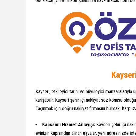
ele alacağız. Hem komşularınıza hava atacak hem de p
Kayseri
Kayseri, etkileyici tarihi ve büyüleyici manzaralarıyla 
karışabilir. Kayseri şehir içi nakliyat söz konusu olduğ
Taşınmak için doğru nakliyat firmasını bulmak, Karpuza
Kapsamlı Hizmet Anlayışı:
Kayseri şehir içi nakl
evinizin kapısından alınan eşyalar, yeni adresinizde isted