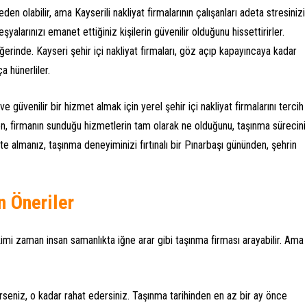
 olabilir, ama Kayserili nakliyat firmalarının çalışanları adeta stresinizi
yalarınızı emanet ettiğiniz kişilerin güvenilir olduğunu hissettirirler.
erinde. Kayseri şehir içi nakliyat firmaları, göz açıp kapayıncaya kadar
a hünerliler.
e güvenilir bir hizmet almak için yerel şehir içi nakliyat firmalarını tercih
n, firmanın sunduğu hizmetlerin tam olarak ne olduğunu, taşınma sürecini
kate almanız, taşınma deneyiminizi fırtınalı bir Pınarbaşı gününden, şehrin
n Öneriler
kimi zaman insan samanlıkta iğne arar gibi taşınma firması arayabilir. Ama
eniz, o kadar rahat edersiniz. Taşınma tarihinden en az bir ay önce