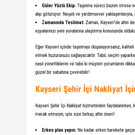
Güler Yüzlü Ekip:
Taşınma süreci bazen strese neden
alıp götürüyor. Neşeli ve yardımsever yaklaşımlarıyla, eş
Zamanında Teslimat:
Zaman, Kayseri’de altın değ
eşyalarınızı yeni yuvalarına ulaştırma konusunda oldukç
Eğer Kayseri içinde taşınmayı düşünüyorsanız, kaliteli v
etmek huzurunuzu sağlayacaktır. Tabii, seçim yaparke
nasıl yönettiklerini ve tabii ki müşteri yorumlarını dik
güzel bir sabahına çevirebilir!
Kayseri Şehir İçi Nakliyat İçi
Kayseri Şehir İçi Nakliyat hizmetinden faydalanırken, 
merak etmeyin, işte size birkaç altın öneri!
Erken plan yapın:
Ne kadar erken harekete geçers