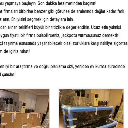
rması yapmaya başlayın. Son dakika hezimetinden kaçının!
t firmaları birbirine benzer gibi görünse de aralarında dağlar kadar fark
 atın. En iyisini seçmek için detaylara inin.
dan alınan teklifleri büyük bir titizlikle değerlendirin. Ucuz etin yahnisi
un fiyatlı bir firma bulabilirseniz, jackpotu vurmuşsunuz demektir!
çi taşınma esnasında yaşanabilecek olası zorluklara karşı nakliye sigortas
 de içiniz rahat!
ken iyi bir araştırma ve doğru planlama sizi, yeniden ev kurma sürecinde
l şanslar!