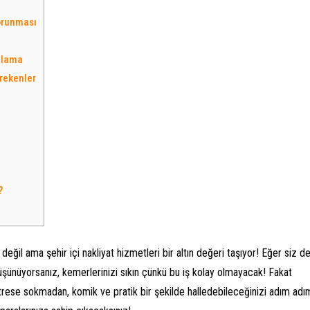
orunması
nlama
rekenler
i
?
değil ama şehir içi nakliyat hizmetleri bir altın değeri taşıyor! Eğer siz d
üşünüyorsanız, kemerlerinizi sıkın çünkü bu iş kolay olmayacak! Fakat
trese sokmadan, komik ve pratik bir şekilde halledebileceğinizi adım adı