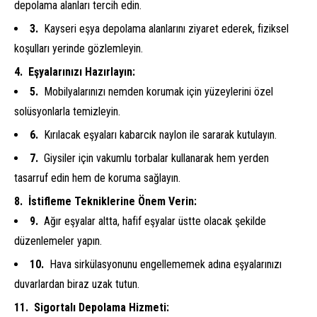
depolama alanları tercih edin.
Kayseri eşya depolama alanlarını ziyaret ederek, fiziksel
koşulları yerinde gözlemleyin.
Eşyalarınızı Hazırlayın:
Mobilyalarınızı nemden korumak için yüzeylerini özel
solüsyonlarla temizleyin.
Kırılacak eşyaları kabarcık naylon ile sararak kutulayın.
Giysiler için vakumlu torbalar kullanarak hem yerden
tasarruf edin hem de koruma sağlayın.
İstifleme Tekniklerine Önem Verin:
Ağır eşyalar altta, hafif eşyalar üstte olacak şekilde
düzenlemeler yapın.
Hava sirkülasyonunu engellememek adına eşyalarınızı
duvarlardan biraz uzak tutun.
Sigortalı Depolama Hizmeti: