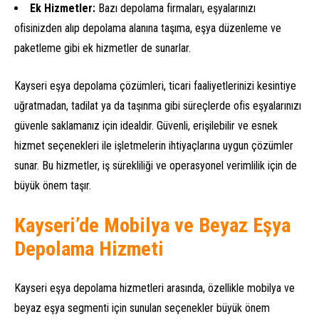
Ek Hizmetler:
Bazı depolama firmaları, eşyalarınızı
ofisinizden alıp depolama alanına taşıma, eşya düzenleme ve
paketleme gibi ek hizmetler de sunarlar.
Kayseri eşya depolama çözümleri, ticari faaliyetlerinizi kesintiye
uğratmadan, tadilat ya da taşınma gibi süreçlerde ofis eşyalarınızı
güvenle saklamanız için idealdir. Güvenli, erişilebilir ve esnek
hizmet seçenekleri ile işletmelerin ihtiyaçlarına uygun çözümler
sunar. Bu hizmetler, iş sürekliliği ve operasyonel verimlilik için de
büyük önem taşır.
Kayseri’de Mobilya ve Beyaz Eşya
Depolama Hizmeti
Kayseri eşya depolama hizmetleri arasında, özellikle mobilya ve
beyaz eşya segmenti için sunulan seçenekler büyük önem