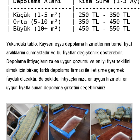
| Depolama Alanı   | Kısa Süre (1-3 Ay)
|------------------|-------------------
| Küçük (1-5 m²)   | 250 TL - 350 TL   
| Orta (5-10 m²)   | 350 TL - 450 TL   
| Büyük (10+ m²)   | 450 TL - 550 TL  
Yukarıdaki tablo, Kayseri eşya depolama hizmetlerinin temel fiyat
aralıklarını sunmaktadır ve bu fiyatlar değişkenlik gösterebilir.
Depolama ihtiyaçlarınıza en uygun çözümü ve en iyi fiyat teklifini
almak için birkaç farklı depolama firması ile iletişime geçmek
faydalı olacaktır. Bu şekilde, ihtiyaçlarınıza en uygun hizmeti, en
uygun fiyatla sunan depolama şirketini seçebilirsiniz.