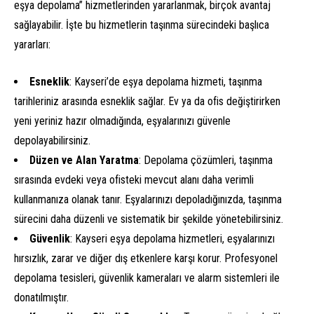
eşya depolama” hizmetlerinden yararlanmak, birçok avantaj
sağlayabilir. İşte bu hizmetlerin taşınma sürecindeki başlıca
yararları:
Esneklik
: Kayseri’de eşya depolama hizmeti, taşınma
tarihleriniz arasında esneklik sağlar. Ev ya da ofis değiştirirken
yeni yeriniz hazır olmadığında, eşyalarınızı güvenle
depolayabilirsiniz.
Düzen ve Alan Yaratma
: Depolama çözümleri, taşınma
sırasında evdeki veya ofisteki mevcut alanı daha verimli
kullanmanıza olanak tanır. Eşyalarınızı depoladığınızda, taşınma
sürecini daha düzenli ve sistematik bir şekilde yönetebilirsiniz.
Güvenlik
: Kayseri eşya depolama hizmetleri, eşyalarınızı
hırsızlık, zarar ve diğer dış etkenlere karşı korur. Profesyonel
depolama tesisleri, güvenlik kameraları ve alarm sistemleri ile
donatılmıştır.