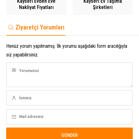
Kayseri Evden Eve
Kayseri Ev Taşıma
Nakliyat Fiyatları
Şirketleri
Ziyaretçi Yorumları
Henüz yorum yapılmamış. İlk yorumu aşağıdaki form aracılığıyla
siz yapabilirsiniz.