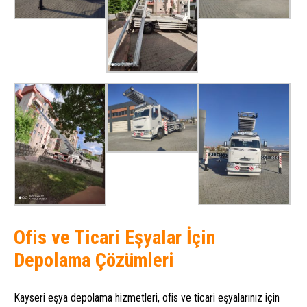
Ofis ve Ticari Eşyalar İçin
Depolama Çözümleri
Kayseri eşya depolama hizmetleri, ofis ve ticari eşyalarınız için