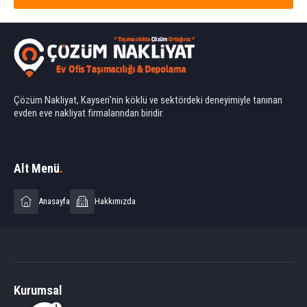
Çözüm Nakliyat, Kayseri'nin köklü ve sektördeki deneyimiyle tanınan
evden eve nakliyat firmalarından biridir.
Ahmet Yılmaz
Alt Menü
.
Anasayfa
Hakkımızda
Cevap Yaz
Kurumsal