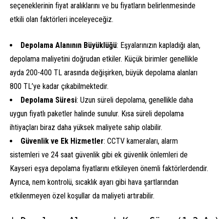
seçeneklerinin fiyat aralıklarını ve bu fiyatların belirlenmesinde
etkili olan faktörleri inceleyeceğiz.
Depolama Alanının Büyüklüğü
: Eşyalarınızın kapladığı alan,
depolama maliyetini doğrudan etkiler. Küçük birimler genellikle
ayda 200-400 TL arasında değişirken, büyük depolama alanları
800 TL’ye kadar çıkabilmektedir.
Depolama Süresi
: Uzun süreli depolama, genellikle daha
uygun fiyatlı paketler halinde sunulur. Kısa süreli depolama
ihtiyaçları biraz daha yüksek maliyete sahip olabilir.
Güvenlik ve Ek Hizmetler
: CCTV kameraları, alarm
sistemleri ve 24 saat güvenlik gibi ek güvenlik önlemleri de
Kayseri eşya depolama fiyatlarını etkileyen önemli faktörlerdendir.
Ayrıca, nem kontrolü, sıcaklık ayarı gibi hava şartlarından
etkilenmeyen özel koşullar da maliyeti artırabilir.