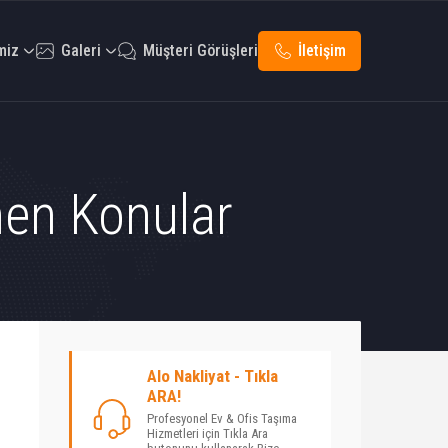
miz
Galeri
Müşteri Görüşleri
İletişim
enen Konular
Alo Nakliyat - Tıkla
ARA!
Profesyonel Ev & Ofis Taşıma
Hizmetleri için Tıkla Ara