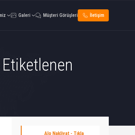
miz
Galeri
Müşteri Görüşleri
İletişim
 Etiketlenen
Alo Nakliyat - Tıkla