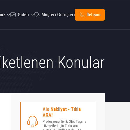
miz
Galeri
Müşteri Görüşleri
İletişim
tiketlenen Konular
Alo Nakliyat - Tıkla
ARA!
Profesyonel Ev & Ofis Taşıma
Hizmetleri için Tıkla Ara