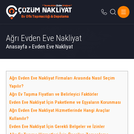
Ağrı Evden Eve Nakliyat
Anasayfa
»
Evden Eve Nakliyat
Ağrı Evden Eve Nakliyat Firmaları Arasında Nasıl Seçim
Yapılır?
Ağrı Ev Taşıma Fiyatları ve Belirleyici Faktörler
Evden Eve Nakliyat İçin Paketleme ve Eşyaların Korunması
Ağrı Evden Eve Nakliyat Hizmetlerinde Hangi Araçlar
Kullanılır?
Evden Eve Nakliyat İçin Gerekli Belgeler ve İzinler