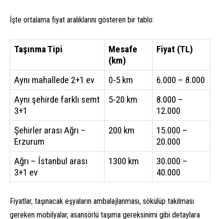
İşte ortalama fiyat aralıklarını gösteren bir tablo:
Taşınma Tipi
Mesafe
Fiyat (TL)
(km)
Aynı mahallede 2+1 ev
0-5 km
6.000 – 8.000
Aynı şehirde farklı semt
5-20 km
8.000 –
3+1
12.000
Şehirler arası Ağrı –
200 km
15.000 –
Erzurum
20.000
Ağrı – İstanbul arası
1300 km
30.000 –
3+1 ev
40.000
Fiyatlar, taşınacak eşyaların ambalajlanması, sökülüp takılması
gereken mobilyalar, asansörlü taşıma gereksinimi gibi detaylara