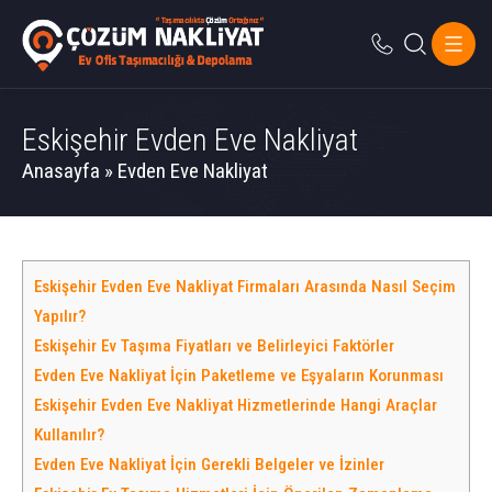
Eskişehir Evden Eve Nakliyat
Anasayfa
»
Evden Eve Nakliyat
Eskişehir Evden Eve Nakliyat Firmaları Arasında Nasıl Seçim
Yapılır?
Eskişehir Ev Taşıma Fiyatları ve Belirleyici Faktörler
Evden Eve Nakliyat İçin Paketleme ve Eşyaların Korunması
Eskişehir Evden Eve Nakliyat Hizmetlerinde Hangi Araçlar
Kullanılır?
Evden Eve Nakliyat İçin Gerekli Belgeler ve İzinler