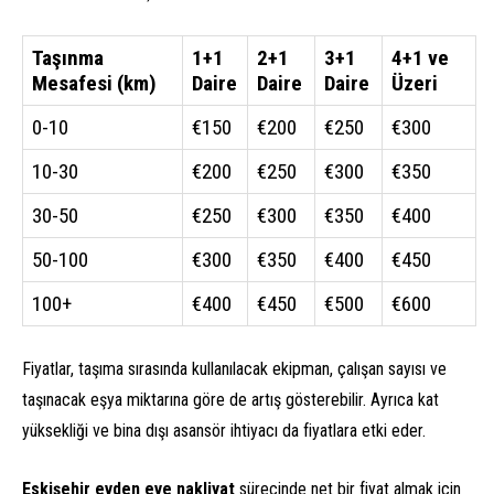
Taşınma
1+1
2+1
3+1
4+1 ve
Mesafesi (km)
Daire
Daire
Daire
Üzeri
0-10
€150
€200
€250
€300
10-30
€200
€250
€300
€350
30-50
€250
€300
€350
€400
50-100
€300
€350
€400
€450
100+
€400
€450
€500
€600
Fiyatlar, taşıma sırasında kullanılacak ekipman, çalışan sayısı ve
taşınacak eşya miktarına göre de artış gösterebilir. Ayrıca kat
yüksekliği ve bina dışı asansör ihtiyacı da fiyatlara etki eder.
Eskişehir evden eve nakliyat
sürecinde net bir fiyat almak için