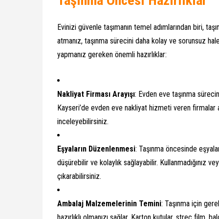
Taşınma Öncesi Hazırlıklar
Evinizi güvenle taşımanın temel adımlarından biri, taş
atmanız, taşınma sürecini daha kolay ve sorunsuz hal
yapmanız gereken önemli hazırlıklar:
Nakliyat Firması Arayışı
: Evden eve taşınma sürecinde
Kayseri’de evden eve nakliyat hizmeti veren firmalar ara
inceleyebilirsiniz.
Eşyaların Düzenlenmesi
: Taşınma öncesinde eşyalar
düşürebilir ve kolaylık sağlayabilir. Kullanmadığınız vey
çıkarabilirsiniz.
Ambalaj Malzemelerinin Temini
: Taşınma için ger
hazırlıklı olmanızı sağlar. Karton kutular, streç film, b