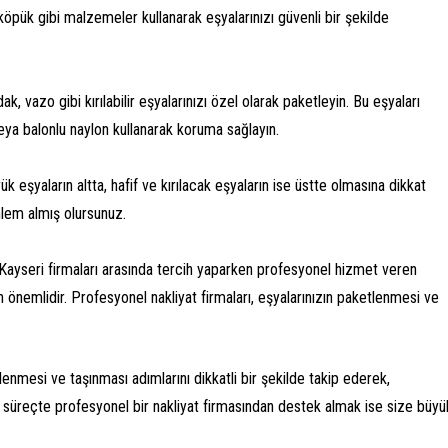
köpük gibi malzemeler kullanarak eşyalarınızı güvenli bir şekilde
ak, vazo gibi kırılabilir eşyalarınızı özel olarak paketleyin. Bu eşyaları
ya balonlu naylon kullanarak koruma sağlayın.
yük eşyaların altta, hafif ve kırılacak eşyaların ise üstte olmasına dikkat
nlem almış olursunuz.
Kayseri firmaları arasında tercih yaparken profesyonel hizmet veren
an önemlidir. Profesyonel nakliyat firmaları, eşyalarınızın paketlenmesi ve
nmesi ve taşınması adımlarını dikkatli bir şekilde takip ederek,
 Bu süreçte profesyonel bir nakliyat firmasından destek almak ise size büyü