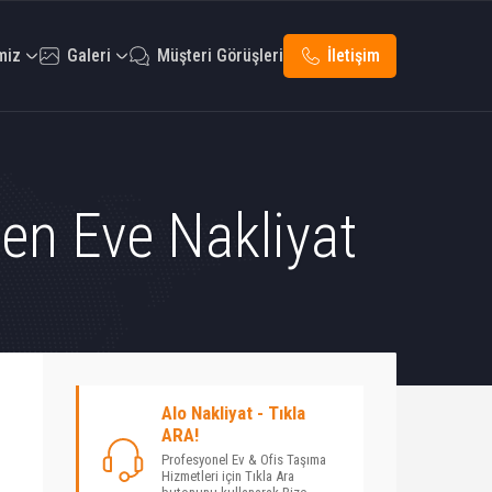
miz
Galeri
Müşteri Görüşleri
İletişim
den Eve Nakliyat
Alo Nakliyat - Tıkla
ARA!
Profesyonel Ev & Ofis Taşıma
Hizmetleri için Tıkla Ara