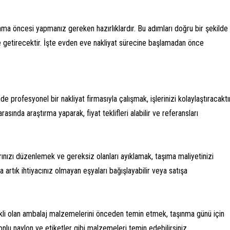
ınma öncesi yapmanız gereken hazırlıklardır. Bu adımları doğru bir şekilde
e getirecektir. İşte evden eve nakliyat sürecine başlamadan önce
 profesyonel bir nakliyat firmasıyla çalışmak, işlerinizi kolaylaştıracaktır
sında araştırma yaparak, fiyat teklifleri alabilir ve referansları
ınızı düzenlemek ve gereksiz olanları ayıklamak, taşıma maliyetinizi
a artık ihtiyacınız olmayan eşyaları bağışlayabilir veya satışa
ekli olan ambalaj malzemelerini önceden temin etmek, taşınma günü için
alonlu naylon ve etiketler gibi malzemeleri temin edebilirsiniz.