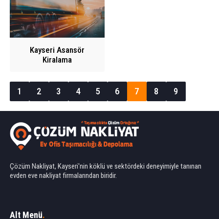
Kayseri Asansör
Kiralama
1
2
3
4
5
6
7
8
9
Çözüm Nakliyat, Kayseri'nin köklü ve sektördeki deneyimiyle tanınan
evden eve nakliyat firmalarından biridir.
Ahmet Yılmaz
Alt Menü
.