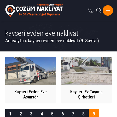
kayseri evden eve nakliyat
Anasayfa
»
kayseri evden eve nakliyat
(9. Sayfa )
Kayseri Evden Eve
Kayseri Ev Taşıma
Asansör
Şirketleri
1
2
3
4
5
6
7
8
9