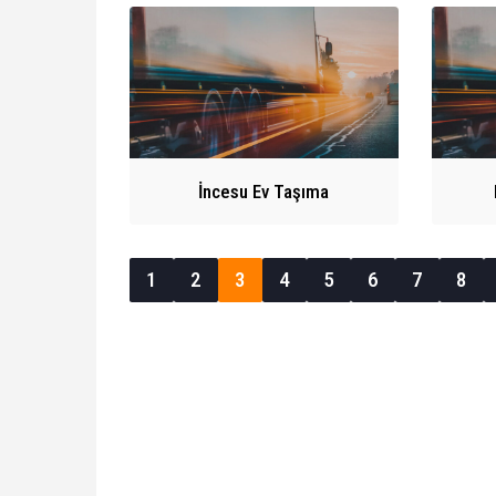
İncesu Ev Taşıma
1
2
3
4
5
6
7
8