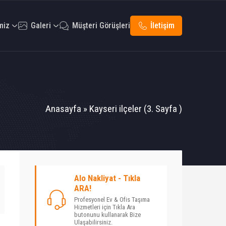
miz
Galeri
Müşteri Görüşleri
İletişim
Anasayfa
»
Kayseri ilçeler
(3. Sayfa )
Alo Nakliyat - Tıkla
ARA!
Profesyonel Ev & Ofis Taşıma
Hizmetleri için Tıkla Ara
butonunu kullanarak Bize
Ulaşabilirsiniz.