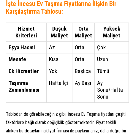
İşte İncesu Ev Taşıma Fiyatlarına İlişkin Bir
Karşılaştırma Tablosu:
Hizmet
Düşük
Orta
Yüksek
Kriterleri
Maliyet
Maliyet
Maliyet
Eşya Hacmi
Az
Orta
Çok
Mesafe
Kısa
Orta
Uzun
Ek Hizmetler
Yok
Başlıca
Tümü
Taşınma
Hafta İçi
Ay Başı
Ay
Zamanlaması
Sonu/Hafta
Sonu
Tablodan da görebileceğiniz gibi, İncesu Ev Taşıma fiyatları çeşitli
faktörlere bağlı olarak değişiklik göstermektedir. Fiyat teklifi
alırken bu detayları nakliyat firması ile paylaşmanız, daha doğru bir