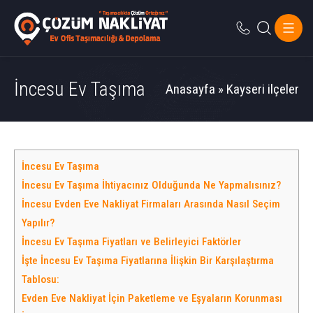
İncesu Ev Taşıma
Anasayfa
»
Kayseri ilçeler
İncesu Ev Taşıma
İncesu Ev Taşıma İhtiyacınız Olduğunda Ne Yapmalısınız?
İncesu Evden Eve Nakliyat Firmaları Arasında Nasıl Seçim
Yapılır?
İncesu Ev Taşıma Fiyatları ve Belirleyici Faktörler
İşte İncesu Ev Taşıma Fiyatlarına İlişkin Bir Karşılaştırma
Tablosu:
Evden Eve Nakliyat İçin Paketleme ve Eşyaların Korunması