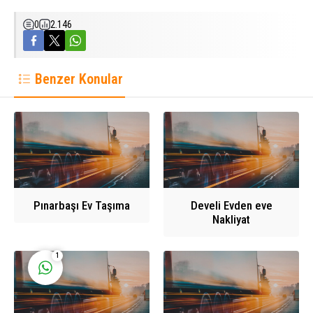
0
2.146
Benzer Konular
Ahmet Yılmaz
Pınarbaşı Ev Taşıma
Develi Evden eve
Cevap Yaz
Nakliyat
1