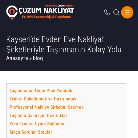
Kayseri’de Evden Eve Nakliyat
Şirketleriyle Taşınmanın Kolay Yolu
Anasayfa
»
blog
Taşınmadan Önce Plan Yapmak
Evinizi Paketlemek ve Hazırlamak
Profesyonel Nakliye Şirketini Seçmek
Taşınma Günü İçin Hazırlıklar
Yeni Evinize Uyum Sağlama
Sıkça Sorulan Sorular