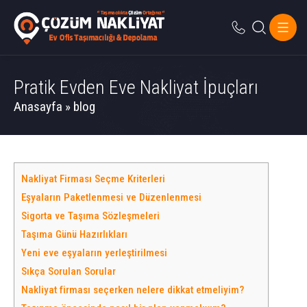
Pratik Evden Eve Nakliyat İpuçları
Anasayfa
»
blog
Nakliyat Firması Seçme Kriterleri
Eşyaların Paketlenmesi ve Düzenlenmesi
Sigorta ve Taşıma Sözleşmeleri
Taşıma Günü Hazırlıkları
Yeni eve eşyaların yerleştirilmesi
Sıkça Sorulan Sorular
Nakliyat firması seçerken nelere dikkat etmeliyim?