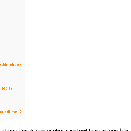
Edilmelidir?
lerdir?
at edilmeli?
 bireysel hem de kurumsal ihtiyaçlar için büyük bir öneme sahip. İster