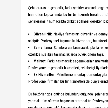
Şehirlerarası taşımacılık, farklı şehirler arasında eş
hizmetleri kapsamında, bu tür bir hizmeti tercih etm
şehirlerarası taşımacılıkta dikkat edilmesi gereken baz
Güvenilirlik
: Nakliye firmasının güvenilir ve dene
sahiptir. Profesyonel taşımacılık hizmetleri, bu süreci
Zamanlama
: Şehirlerarası taşımacılık, planlama 
özellikle işle ilgili taşımacılıklarda büyük önem taşır.
Maliyet
: Farklı taşımacılık seçeneklerinin maliyet
Profesyonel taşımacılık hizmetleri, rekabetçi fiyatlarla
Ek Hizmetler
: Paketleme, montaj, demontaj gibi ek
Profesyonel firmalar, bu tür hizmetleri de bünyelerinde
Bu faktörler göz önünde bulundurulduğunda, şehirlerar
yapmak, tüm sürecin başarısını artıracaktır. Profesyon
eşyalarınızın güvenliği konusunda da sizlere güvence