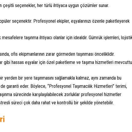
 çeşitli seçenekler, her türlü ihtiyaca uygun çözümler sunar.
popüler seçenektir. Profesyonel ekipler, eşyalarınızı özenle paketleyerek
 mesafelere taşınma ihtiyacı olanlar için idealdir. Gümrük işlemleri, lojisti
asında, ofis ekipmanlarının zarar görmeden taşınması önceliklidir.
alar gibi hassas eşyalar için özel paketleme ve taşıma hizmetleri mevcuttu
bir yerden bir yere taşınmasını sağlamakla kalmaz, aynı zamanda bu
 de garanti eder. Böylece, “Profesyonel Taşımacılık Hizmetleri” terimi,
Taşınma sürecinde karşılaşılabilecek zorluklar profesyonel hizmetler
tresli süreci çok daha rahat ve kontrollü bir şekilde yönetebilir.
ri