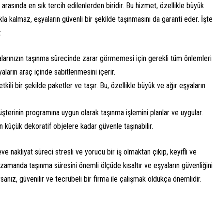
arasında en sık tercih edilenlerden biridir. Bu hizmet, özellikle büyük
a kalmaz, eşyaların güvenli bir şekilde taşınmasını da garanti eder. İşte
:
yalarınızın taşınma sürecinde zarar görmemesi için gerekli tüm önlemleri
aların araç içinde sabitlenmesini içerir.
etkili bir şekilde paketler ve taşır. Bu, özellikle büyük ve ağır eşyaların
müşterinin programına uygun olarak taşınma işlemini planlar ve uygular.
n küçük dekoratif objelere kadar güvenle taşınabilir.
 nakliyat süreci stresli ve yorucu bir iş olmaktan çıkıp, keyifli ve
zamanda taşınma süresini önemli ölçüde kısaltır ve eşyaların güvenliğini
rsanız, güvenilir ve tecrübeli bir firma ile çalışmak oldukça önemlidir.