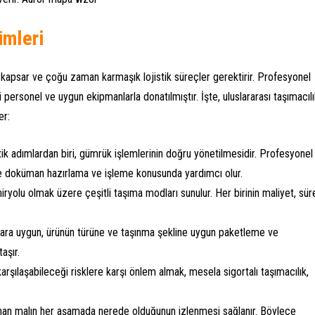
ümleri
ini kapsar ve çoğu zaman karmaşık lojistik süreçler gerektirir. Profesyonel
i personel ve uygun ekipmanlarla donatılmıştır. İşte, uluslararası taşımacıl
er:
tik adımlardan biri, gümrük işlemlerinin doğru yönetilmesidir. Profesyonel
de doküman hazırlama ve işleme konusunda yardımcı olur.
ryolu olmak üzere çeşitli taşıma modları sunulur. Her birinin maliyet, sür
lara uygun, ürünün türüne ve taşınma şekline uygun paketleme ve
aşır.
şılaşabileceği risklere karşı önlem almak, mesela sigortalı taşımacılık,
şınan malın her aşamada nerede olduğunun izlenmesi sağlanır. Böylece