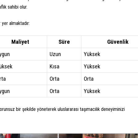
ık sahibi olur.
r yer almaktadır:
Maliyet
Süre
Güvenlik
ygun
Uzun
Yüksek
üksek
Kısa
Yüksek
rta
Orta
Orta
ygun
Orta
Yüksek
orunsuz bir şekilde yöneterek uluslararası taşımacılık deneyiminizi