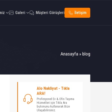
miz
Galeri
Müşteri Görüşleri
İletişim
Anasayfa
»
blog
Alo Nakliyat - Tıkla
ARA!
Profesyonel Ev & Ofis Taşıma
Hizmetleri için Tıkla Ara
butonunu kullanarak Bize
Ulaşabilirsiniz.