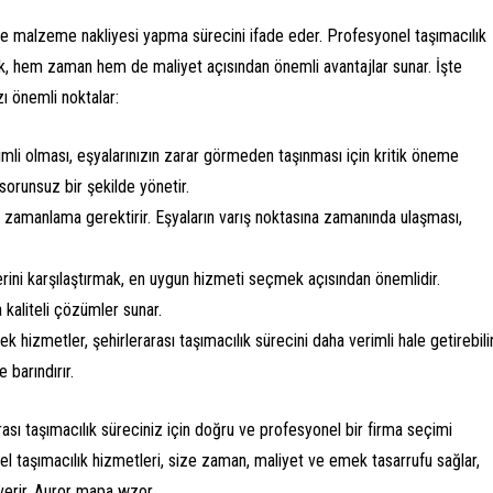
ya ve malzeme nakliyesi yapma sürecini ifade eder. Profesyonel taşımacılık
ek, hem zaman hem de maliyet açısından önemli avantajlar sunar. İşte
ı önemli noktalar:
yimli olması, eşyalarınızın zarar görmeden taşınması için kritik öneme
 sorunsuz bir şekilde yönetir.
ve zamanlama gerektirir. Eşyaların varış noktasına zamanında ulaşması,
lerini karşılaştırmak, en uygun hizmeti seçmek açısından önemlidir.
 kaliteli çözümler sunar.
 hizmetler, şehirlerarası taşımacılık sürecini daha verimli hale getirebilir
 barındırır.
ası taşımacılık süreciniz için doğru ve profesyonel bir firma seçimi
el taşımacılık hizmetleri, size zaman, maliyet ve emek tasarrufu sağlar,
 verir. Auror mapa wzor