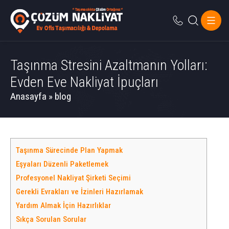
Taşınma Stresini Azaltmanın Yolları:
Evden Eve Nakliyat İpuçları
Anasayfa
»
blog
Taşınma Sürecinde Plan Yapmak
Eşyaları Düzenli Paketlemek
Profesyonel Nakliyat Şirketi Seçimi
Gerekli Evrakları ve İzinleri Hazırlamak
Yardım Almak İçin Hazırlıklar
Sıkça Sorulan Sorular