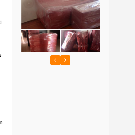
i
e
n
in