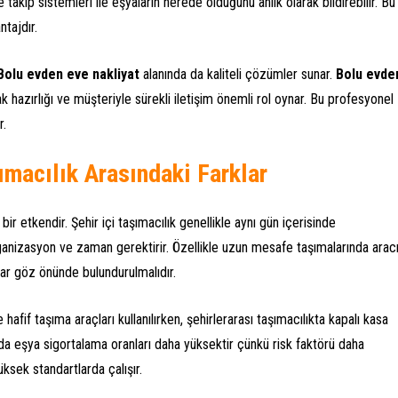
e takip sistemleri ile eşyaların nerede olduğunu anlık olarak bildirebilir. Bu
tajdır.
Bolu evden eve nakliyat
alanında da kaliteli çözümler sunar.
Bolu evde
k hazırlığı ve müşteriyle sürekli iletişim önemli rol oynar. Bu profesyonel
r.
şımacılık Arasındaki Farklar
r etkendir. Şehir içi taşımacılık genellikle aynı gün içerisinde
rganizasyon ve zaman gerektirir. Özellikle uzun mesafe taşımalarında arac
lar göz önünde bulundurulmalıdır.
 hafif taşıma araçları kullanılırken, şehirlerarası taşımacılıkta kapalı kasa
mada eşya sigortalama oranları daha yüksektir çünkü risk faktörü daha
üksek standartlarda çalışır.