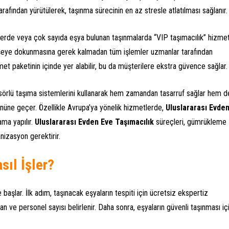
arafından yürütülerek, taşınma sürecinin en az stresle atlatılması sağlanır.
vlerde veya çok sayıda eşya bulunan taşınmalarda “VIP taşımacılık” hizmet
 şeye dokunmasına gerek kalmadan tüm işlemler uzmanlar tarafından
zmet paketinin içinde yer alabilir, bu da müşterilere ekstra güvence sağlar.
ansörlü taşıma sistemlerini kullanarak hem zamandan tasarruf sağlar hem d
nüne geçer. Özellikle Avrupa’ya yönelik hizmetlerde,
Uluslararası Evde
ama yapılır.
Uluslararası Evden Eve Taşımacılık
süreçleri, gümrükleme
nizasyon gerektirir.
sıl İşler?
başlar. İlk adım, taşınacak eşyaların tespiti için ücretsiz ekspertiz
 ve personel sayısı belirlenir. Daha sonra, eşyaların güvenli taşınması iç