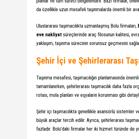
planlar ve tüm süreci belgelendirir. Bazı firmalar, onlin
da özellikle uzun mesafeli taşınmalarda önemli bir avan
Uluslararası taşımacılıkta uzmanlaşmış Bolu firmaları,
eve nakliyat
süreçlerinde araç filosunun kalitesi, evra
yaklaşım, taşınma sürecinin sorunsuz geçmesini sağla
Şehir İçi ve Şehirlerarası Ta
Taşınma mesafesi, taşımacılığın planlamasında önemli bi
tamamlanırken, şehirlerarası taşımacılık daha fazla o
rotası, mola planları ve eşyaların korunması gibi detay
Şehir içi taşımacılıkta genellikle asansörlü sistemler ve
büyük araçlar tercih edilir. Ayrıca, şehirlerarası taşı
fazladır. Bolu’daki firmalar her iki hizmet türünde de y