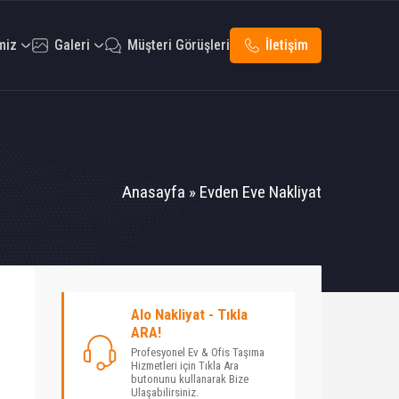
miz
Galeri
Müşteri Görüşleri
İletişim
Anasayfa
»
Evden Eve Nakliyat
Alo Nakliyat - Tıkla
ARA!
Profesyonel Ev & Ofis Taşıma
Hizmetleri için Tıkla Ara
butonunu kullanarak Bize
Ulaşabilirsiniz.