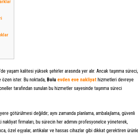
arklar
ri
ıklar
’de yaşam kalitesi yüksek şehirler arasında yer alır. Ancak taşınma süreci,
e özen ister. Bu noktada,
Bolu
evden eve nakliyat
hizmetleri devreye
oneller tarafından sunulan bu hizmetler sayesinde taşınma süreci
r yere götürülmesi değildir; aynı zamanda planlama, ambalajlama, güvenli
 nakliyat firmaları, bu sürecin her adımını profesyonelce yöneterek,
ca, özel eşyalar, antikalar ve hassas cihazlar gibi dikkat gerektiren ürünl