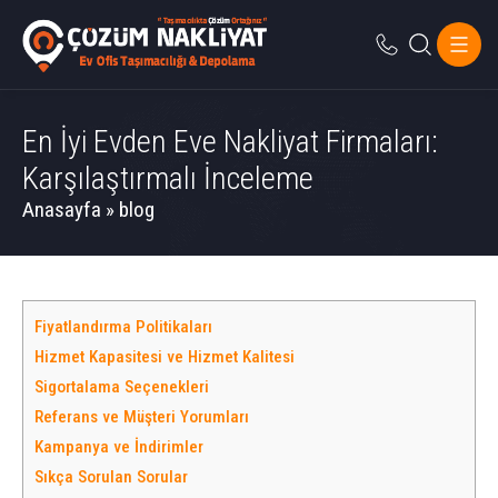
En İyi Evden Eve Nakliyat Firmaları:
Karşılaştırmalı İnceleme
Anasayfa
»
blog
Fiyatlandırma Politikaları
Hizmet Kapasitesi ve Hizmet Kalitesi
Sigortalama Seçenekleri
Referans ve Müşteri Yorumları
Kampanya ve İndirimler
Sıkça Sorulan Sorular