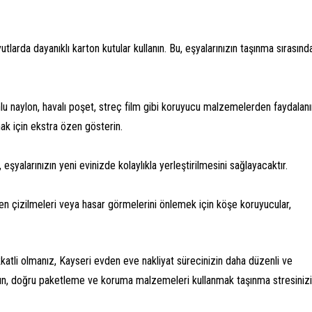
yutlarda dayanıklı karton kutular kullanın. Bu, eşyalarınızın taşınma sırasınd
nlu naylon, havalı poşet, streç film gibi koruyucu malzemelerden faydalanı
mak için ekstra özen gösterin.
 eşyalarınızın yeni evinizde kolaylıkla yerleştirilmesini sağlayacaktır.
rken çizilmeleri veya hasar görmelerini önlemek için köşe koruyucular,
katli olmanız, Kayseri evden eve nakliyat sürecinizin daha düzenli ve
ayın, doğru paketleme ve koruma malzemeleri kullanmak taşınma stresinizi