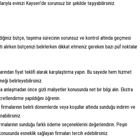
arıyla evinizi Kayseri’de sorunsuz bir şekilde taşıyabilirsiniz.
lediğiniz bütçe, taşınma sürecinin sorunsuz ve kontrol altında geçmesi
i alırken bütçenizi belirlerken dikkat etmeniz gereken bazı püf noktalar
alarından fiyat teklifi alarak karşılaştırma yapın. Bu sayede hem hizmet
eği belirleyebilirsiniz.
yla anlaşmadan önce gizli maliyetler konusunda net bir bilgi alın. Ekstra
retlendirme yapıldığını öğrenin.
t firmalarının belirli dönemlerde veya koşullar altında sunduğu indirim ve
abilirsiniz.
firmalarının sunduğu farklı ödeme seçeneklerini değerlendirin. Peşin
onusunda esneklik sağlayan firmaları tercih edebilirsiniz.