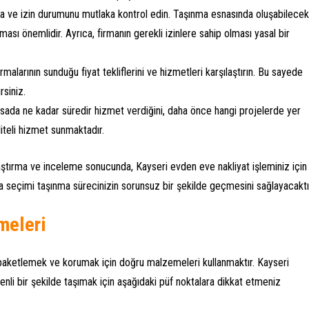
rta ve izin durumunu mutlaka kontrol edin. Taşınma esnasında oluşabilecek
ası önemlidir. Ayrıca, firmanın gerekli izinlere sahip olması yasal bir
firmalarının sunduğu fiyat tekliflerini ve hizmetleri karşılaştırın. Bu sayede
rsiniz.
asada ne kadar süredir hizmet verdiğini, daha önce hangi projelerde yer
aliteli hizmet sunmaktadır.
aştırma ve inceleme sonucunda, Kayseri evden eve nakliyat işleminiz için
ma seçimi taşınma sürecinizin sorunsuz bir şekilde geçmesini sağlayacaktı
meleri
zı paketlemek ve korumak için doğru malzemeleri kullanmaktır. Kayseri
enli bir şekilde taşımak için aşağıdaki püf noktalara dikkat etmeniz