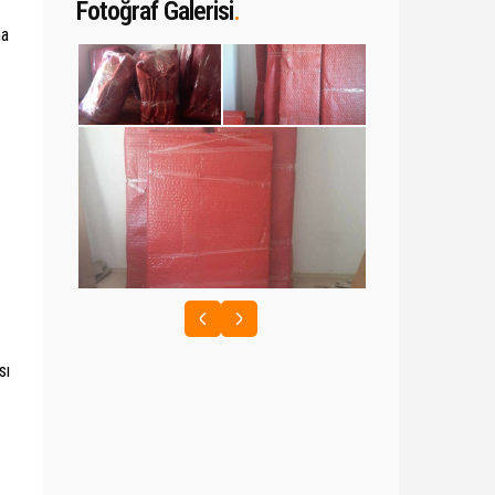
Fotoğraf Galerisi
.
ha
sı