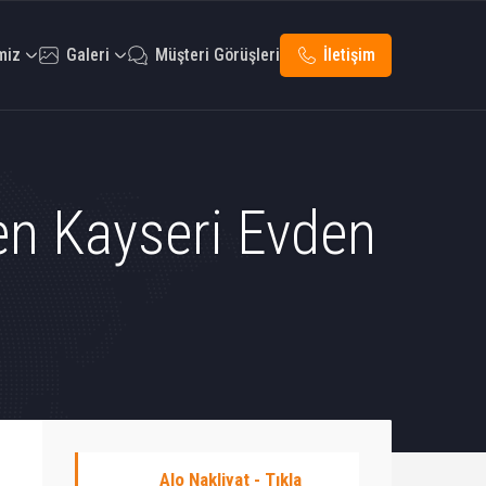
miz
Galeri
Müşteri Görüşleri
İletişim
en Kayseri Evden
Alo Nakliyat - Tıkla