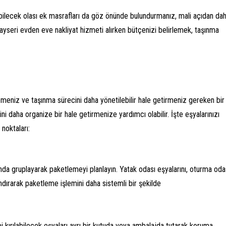
abilecek olası ek masrafları da göz önünde bulundurmanız, mali açıdan da
ayseri evden eve nakliyat hizmeti alırken bütçenizi belirlemek, taşınma
lemeniz ve taşınma sürecini daha yönetilebilir hale getirmeniz gereken bir
ni daha organize bir hale getirmenize yardımcı olabilir. İşte eşyalarınızı
noktaları:
ında gruplayarak paketlemeyi planlayın. Yatak odası eşyalarını, oturma oda
andırarak paketleme işlemini daha sistemli bir şekilde
i kırılabilecek eşyaları ayrı bir kutuda veya ambalajda tutarak koruma