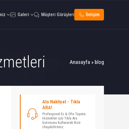
miz
Galeri
Müşteri Görüşleri
İletişim
zmetleri
Anasayfa
»
blog
Alo Nakliyat - Tıkla
ARA!
Profesyonel Ev & Ofis Taşıma
Hizmetleri için Tıkla Ara
butonunu kullanarak Bize
Ulaşabilirsiniz.