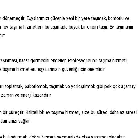
r dönemeçtir. Eşyalarımızı güvenle yeni bir yere taşımak, konforlu ve
i ev taşıma hizmetleri, bu aşamada büyük bir önem taşır. Ev taşımanın
ır:
 taşınması, hasar görmesini engeller. Profesyonel bir taşıma hizmeti,
 taşıma hizmetleri, eşyalarınızın güvenliği için önemlidir.
arı toplamak, paketlemek, taşımak ve yerleştirmek gibi pek çok aşamayı
e zaman ve enerji kazandırır.
 bir süreçtir. Kaliteli bir ev taşıma hizmeti, size bu süreci daha az stresli
tlamanızı sağlar.
de bulundurmak, doğru hizmeti seçmenizde size yardımcı olacaktır.