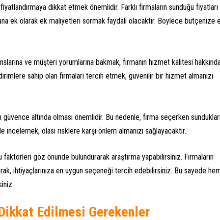
iyatlandırmaya dikkat etmek önemlidir. Farklı firmaların sunduğu fiyatları
una ek olarak ek maliyetleri sormak faydalı olacaktır. Böylece bütçenize 
anslarına ve müşteri yorumlarına bakmak, firmanın hizmet kalitesi hakkınd
ldirimlere sahip olan firmaları tercih etmek, güvenilir bir hizmet almanızı
n güvence altında olması önemlidir. Bu nedenle, firma seçerken sunduklar
de incelemek, olası risklere karşı önlem almanızı sağlayacaktır.
faktörleri göz önünde bulundurarak araştırma yapabilirsiniz. Firmaların
ırarak, ihtiyaçlarınıza en uygun seçeneği tercih edebilirsiniz. Bu sayede he
iniz.
 Dikkat Edilmesi Gerekenler