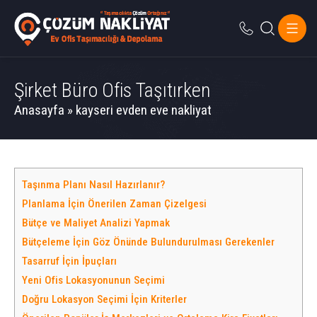
Şirket Büro Ofis Taşıtırken
Anasayfa
»
kayseri evden eve nakliyat
Taşınma Planı Nasıl Hazırlanır?
Planlama İçin Önerilen Zaman Çizelgesi
Bütçe ve Maliyet Analizi Yapmak
Bütçeleme İçin Göz Önünde Bulundurulması Gerekenler
Tasarruf İçin İpuçları
Yeni Ofis Lokasyonunun Seçimi
Doğru Lokasyon Seçimi İçin Kriterler