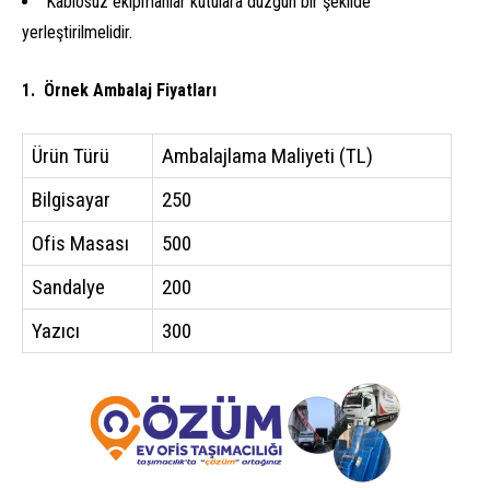
Kablosuz ekipmanlar kutulara düzgün bir şekilde
yerleştirilmelidir.
Örnek Ambalaj Fiyatları
Ürün Türü
Ambalajlama Maliyeti (TL)
Bilgisayar
250
Ofis Masası
500
Sandalye
200
Yazıcı
300