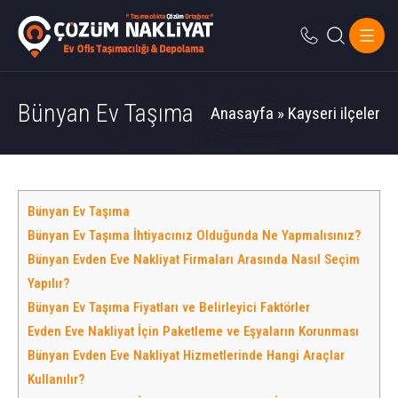
Bünyan Ev Taşıma
Anasayfa
»
Kayseri ilçeler
Bünyan Ev Taşıma
Bünyan Ev Taşıma İhtiyacınız Olduğunda Ne Yapmalısınız?
Bünyan Evden Eve Nakliyat Firmaları Arasında Nasıl Seçim
Yapılır?
Bünyan Ev Taşıma Fiyatları ve Belirleyici Faktörler
Evden Eve Nakliyat İçin Paketleme ve Eşyaların Korunması
Bünyan Evden Eve Nakliyat Hizmetlerinde Hangi Araçlar
Kullanılır?