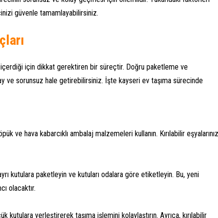
inizi güvenle tamamlayabilirsiniz.
çları
çerdiği için dikkat gerektiren bir süreçtir. Doğru paketleme ve
 ve sorunsuz hale getirebilirsiniz. İşte kayseri ev taşıma sürecinde
öpük ve hava kabarcıklı ambalaj malzemeleri kullanın. Kırılabilir eşyalarınız
ayrı kutulara paketleyin ve kutuları odalara göre etiketleyin. Bu, yeni
cı olacaktır.
ük kutulara yerleştirerek taşıma işlemini kolaylaştırın. Ayrıca, kırılabilir