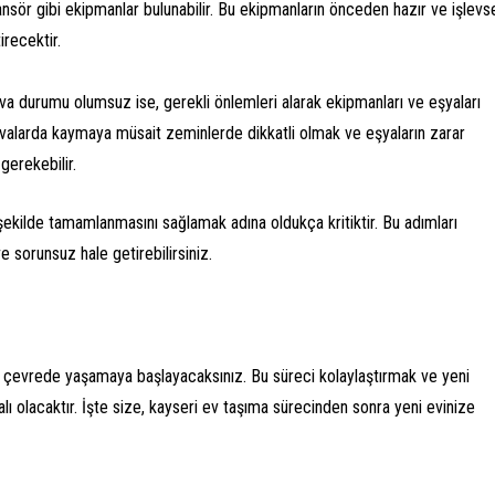
sör gibi ekipmanlar bulunabilir. Bu ekipmanların önceden hazır ve işlevs
recektir.
va durumu olumsuz ise, gerekli önlemleri alarak ekipmanları ve eşyaları
avalarda kaymaya müsait zeminlerde dikkatli olmak ve eşyaların zarar
gerekebilir.
r şekilde tamamlanmasını sağlamak adına oldukça kritiktir. Bu adımları
 sorunsuz hale getirebilirsiniz.
bir çevrede yaşamaya başlayacaksınız. Bu süreci kolaylaştırmak ve yeni
lı olacaktır. İşte size, kayseri ev taşıma sürecinden sonra yeni evinize