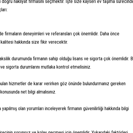
 doğru nakliyat firmasını seçmektir. İşte size kayseri ev taşıma sürecind
ları:
de firmaların deneyimleri ve referansları çok önemlidir. Daha önce
alitesi hakkında size fikir verecektir.
 aksilik durumunda firmanın sahip olduğu lisans ve sigorta çok önemlidir. 
ve sigorta durumlarını mutlaka kontrol etmelisiniz.
sunulan hizmetler de karar verirken göz önünde bulundurmanız gereken
 konusunda net bilgi almalısınız.
 yapılmış olan yorumları inceleyerek firmanın güvenilirliği hakkında bilgi
ecinin sorunsuz ve kolay geçmesi için önemlidir. Yukarıdaki faktörleri