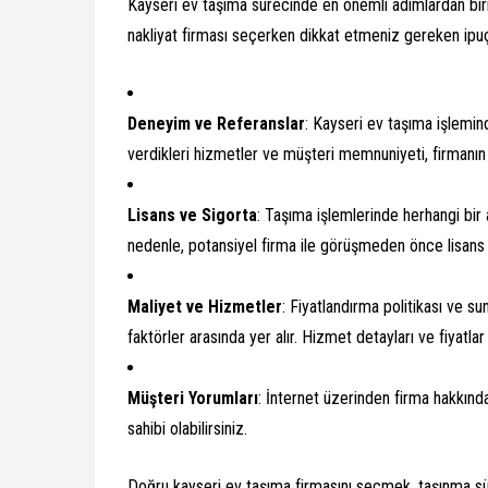
Kayseri ev taşıma sürecinde en önemli adımlardan biri
nakliyat firması seçerken dikkat etmeniz gereken ipuç
Deneyim ve Referanslar
: Kayseri ev taşıma işlemin
verdikleri hizmetler ve müşteri memnuniyeti, firmanın k
Lisans ve Sigorta
: Taşıma işlemlerinde herhangi bir
nedenle, potansiyel firma ile görüşmeden önce lisans 
Maliyet ve Hizmetler
: Fiyatlandırma politikası ve 
faktörler arasında yer alır. Hizmet detayları ve fiyatlar
Müşteri Yorumları
: İnternet üzerinden firma hakkında
sahibi olabilirsiniz.
Doğru kayseri ev taşıma firmasını seçmek, taşınma sür