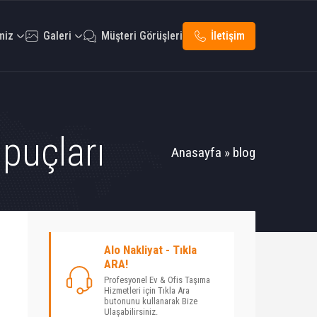
miz
Galeri
Müşteri Görüşleri
İletişim
puçları
Anasayfa
»
blog
Alo Nakliyat - Tıkla
ARA!
Profesyonel Ev & Ofis Taşıma
Hizmetleri için Tıkla Ara
butonunu kullanarak Bize
Ulaşabilirsiniz.