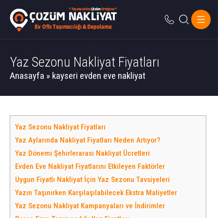
Yaz Sezonu Nakliyat Fiyatları
Anasayfa
»
kayseri evden eve nakliyat
Yaz Sezonu Nakliyat Fiyatları
Yaz Aylarında Nakliyat Fiyatları Neden Artıyor?
Yaz Dönemi Şehirlerarası Nakliyat Ücretleri
Evden Eve Nakliyat Fiyatlarını Etkileyen Faktörler
Uygun Fiyatlı Nakliyat İçin Yaz Sezonu Tavsiyeleri
Yazın Taşınırken Karşılaşılabilecek Ekstra Maliyetler
Yaz Sezonu Nakliyat Kampanyaları ve İndirimler