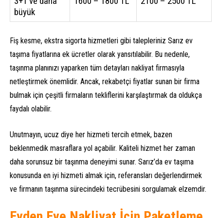
3+1 ve daha
1600 – 1800 TL
2100 – 2500 TL
büyük
Fiş kesme, ekstra sigorta hizmetleri gibi talepleriniz Sarız ev
taşıma fiyatlarına ek ücretler olarak yansıtılabilir. Bu nedenle,
taşınma planınızı yaparken tüm detayları nakliyat firmasıyla
netleştirmek önemlidir. Ancak, rekabetçi fiyatlar sunan bir firma
bulmak için çeşitli firmaların tekliflerini karşılaştırmak da oldukça
faydalı olabilir.
Unutmayın, ucuz diye her hizmeti tercih etmek, bazen
beklenmedik masraflara yol açabilir. Kaliteli hizmet her zaman
daha sorunsuz bir taşınma deneyimi sunar. Sarız’da ev taşıma
konusunda en iyi hizmeti almak için, referansları değerlendirmek
ve firmanın taşınma sürecindeki tecrübesini sorgulamak elzemdir.
Evden Eve Nakliyat İçin Paketleme