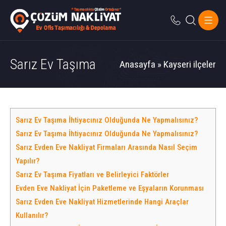
Sarız Ev Taşıma
Anasayfa
»
Kayseri ilçeler
Sarız Ev Taşıma İhtiyacınız Olduğunda Ne Yapmalısınız?
Sarız Ev Taşıma İhtiyacınız Olduğunda Ne Yapmalısınız?
Sarız Evden Eve Nakliyat Firmaları Arasında Nasıl Seçim
Yapılır?
Sarız Ev Taşıma Fiyatları ve Belirleyici Faktörler
Evden Eve Nakliyat İçin Paketleme ve Eşyaların Korunması
Sarız Evden Eve Nakliyat Hizmetlerinde Hangi Araçlar
Kullanılır?