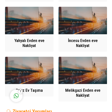
Ahmet Yılmaz
Yahyalı Evden eve
İncesu Evden eve
Nakliyat
Nakliyat
Cevap Yaz
Sarız Ev Taşıma
Melikgazi Evden eve
1
Nakliyat
Ziyaretçi Yorumları