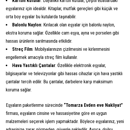
Karton Kutular
: Dayanıklı karton kutular, çeşitli ebatlardaki
eşyalarınız için idealdir. Kitaplar, mutfak gereçleri gibi küçük ve
orta boy eşyalar bu kutularda taşınabilir.
Balonlu Naylon
: Kırılacak olan eşyalar için balonlu naylon,
ekstra koruma sağlar. Özellikle cam eşya, ayna ve porselen gibi
hassas ürünlerin sarılmasında etkilidir.
Streç Film
: Mobilyalarınızın çizilmesini ve kirlenmesini
engellemek amacıyla streç film kullanılır.
Hava Yastıklı Çantalar
: Özellikle elektronik eşyalar,
bilgisayarlar ve televizyonlar gibi hassas cihazlar için hava yastıklı
çantalar tercih edilir. Bu çantalar, darbelere karşı maksimum
koruma sağlar.
Eşyaların paketlenme sürecinde
“Tomarza Evden eve Nakliyat”
firması, eşyaların cinsine ve hassasiyetine göre en uygun
malzemeleri seçerek işlem yapmaktadır. Böylece eşyalarınız, yeni
adresinize zarar görmeden, güvenle nakledilir. Ayrıca, doğru