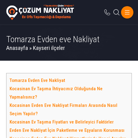
Tomarza Evden eve Nakliyat
Anasayfa
»
Kayseri ilçeler
Tomarza Evden Eve Nakliyat
Kocasinan Ev Taşıma İhtiyacınız Olduğunda Ne
Yapmalısınız?
Kocasinan Evden Eve Nakliyat Firmaları Arasında Nasıl
Seçim Yapılır?
Kocasinan Ev Taşıma Fiyatları ve Belirleyici Faktörler
Evden Eve Nakliyat İçin Paketleme ve Eşyaların Korunması